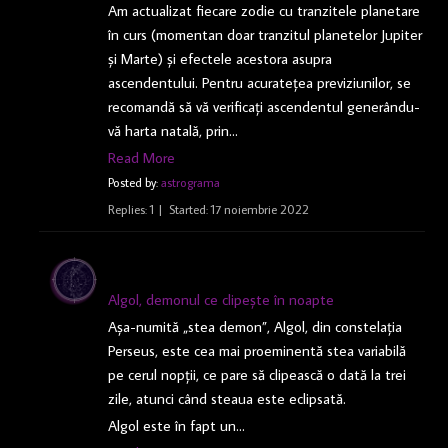
Am actualizat fiecare zodie cu tranzitele planetare
în curs (momentan doar tranzitul planetelor Jupiter
și Marte) și efectele acestora asupra
ascendentului. Pentru acuratețea previziunilor, se
recomandă să vă verificați ascendentul generându-
vă harta natală, prin…
Read More
Posted by:
astrograma
Replies: 1
Started:
17 noiembrie 2022
Algol, demonul ce clipește în noapte
Așa-numită „stea demon”, Algol, din constelația
Perseus, este cea mai proeminentă stea variabilă
pe cerul nopții, ce pare să clipească o dată la trei
zile, atunci când steaua este eclipsată.
Algol este în fapt un…