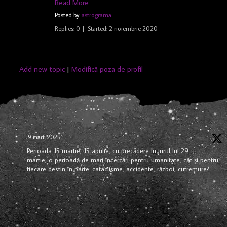
Read More
Posted by:
astrograma
Replies: 0
Started:
2 noiembrie 2020
Add new topic
|
Modifică poza de profil
9 mart. 2025
Perioada 15 martie, 15 aprilie, cu precădere în jurul lui 29
martie, o perioadă de mari încercări pentru umanitate, cât și pentru
fiecare destin în parte: cataclisme, accidente, război, cutremure?