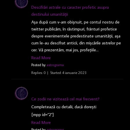
Descifrări astrale cu caracter profetic asupra
destinului umanității
Așa după cum v-am obișnuit, pe contul nostru de
twitter publicăm, în răstimpuri, frânturi profetice
despre evenimentele predestinate umanității, așa
cum le-au descifrat anticii, din mișcările astrelor pe
cer. Vă prezentăm, mai jos, profețiile…
Read More
Posted by:
astrograma
Replies: 0
Started:
4 ianuarie 2023
Ce zodii ne vizitează cel mai frecvent?
Completează cu detalii, dacă dorești
[mpp id="2"]
Read More
Posted by:
astrograma