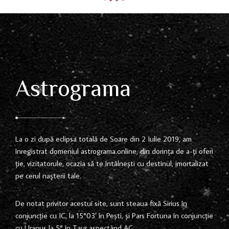
Astrograma
La o zi după eclipsa totală de Soare din 2 Iulie 2019, am
înregistrat domeniul astrograma.online, din dorința de a-ți oferi
ție, vizitatorule, ocazia să te întâlnești cu destinul, imortalizat
pe cerul nașterii tale.
De notat privitor acestui site, sunt steaua fixă Sirius în
conjuncție cu IC, la 15°03′ în Pești, și Pars Fortuna în conjuncție
cu Uranus la 5° în Taur aspectând AC.