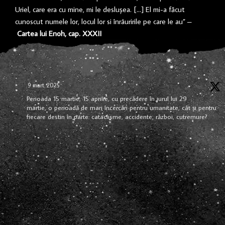
Uriel, care era cu mine, mi le desluşea. […] El mi-a făcut
cunoscut numele lor, locul lor si înrâuririle pe care le au” –
Cartea lui Enoh, cap. XXXII
9 mart. 2025
Perioada 15 martie, 15 aprilie, cu precădere în jurul lui 29
martie, o perioadă de mari încercări pentru umanitate, cât și pentru
fiecare destin în parte: cataclisme, accidente, război, cutremure?