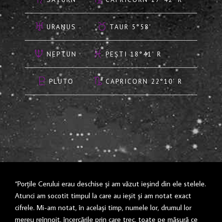
URANUS
TAUR 5°58'
NEPTUN
PEȘTI 18°41' R
PLUTO
CAPRICORN 22°10' R
“Porţile Cerului erau deschise şi am văzut ieşind din ele stelele.
Atunci am socotit timpul la care au ieşit şi am notat exact
cifrele. Mi-am notat, în acelaşi timp, numele lor, drumul lor
mereu reînnoit, încercările prin care trec, toate pe măsură ce