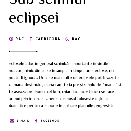
eclipsei
RAC
CAPRICORN
RAC
Eclipsele aduc în general schimbări importante în vietile
noastre, nimic din ce se intampla in timpul unei eclipse, nu
poate fi ignorat. De cele mai multe ori eclipsele pot fi vazute
ca mana destinului, mana care te ia pur si simplu de “ mana “ si
te aseaza pe drumul cel bun, chiar daca acest lucru se face
uneori prin incercari. Uneori, cosmosul foloseste mijloace
dramatice pentru a-si pune in aplicare planurile progresiste.
E-MAIL
FACEBOOK