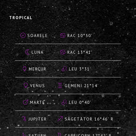
TROPICAL
SOARELE
RAC 10°50'
LUNA
RAC 13°41'
MERCUR
LEU 3°31'
VENUS
GEMENI 21°14'
MARTE
LEU 0°40'
JUPITER
SĂGETĂTOR 16°46' R
SATURN
CAPRICORN 17°42' R