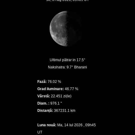
Ultimul pătrar in 17.5°
Nakshatra: 9.7° Bharani
Fază:
76.02 %
Grad iluminare:
46.77 %
Vârstă:
22.451 zi(le)
Diam. :
976.1 ''
Distanță:
367231.1 km
Luna nouă:
Ma, 14 Iul 2026 , 09h45
UT