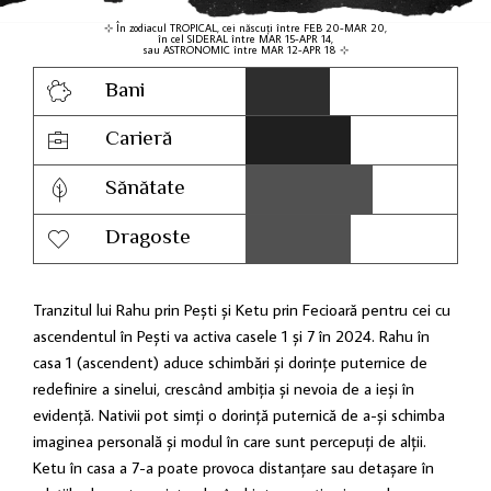
⊹ În zodiacul TROPICAL, cei născuți între FEB 20-MAR 20,
în cel SIDERAL între MAR 15-APR 14,
sau ASTRONOMIC între MAR 12-APR 18 ⊹
Bani
Carieră
Sănătate
Dragoste
Tranzitul lui Rahu prin Pești și Ketu prin Fecioară pentru cei cu
ascendentul în Pești va activa casele 1 și 7 în 2024. Rahu în
casa 1 (ascendent) aduce schimbări și dorințe puternice de
redefinire a sinelui, crescând ambiția și nevoia de a ieși în
evidență. Nativii pot simți o dorință puternică de a-și schimba
imaginea personală și modul în care sunt percepuți de alții.
Ketu în casa a 7-a poate provoca distanțare sau detașare în