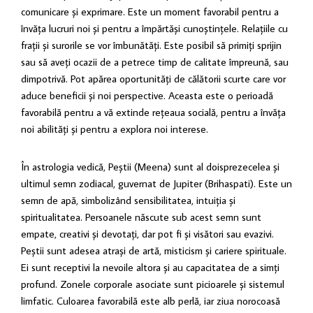
comunicare și exprimare. Este un moment favorabil pentru a
învăța lucruri noi și pentru a împărtăși cunoștințele. Relațiile cu
frații și surorile se vor îmbunătăți. Este posibil să primiți sprijin
sau să aveți ocazii de a petrece timp de calitate împreună, sau
dimpotrivă. Pot apărea oportunități de călătorii scurte care vor
aduce beneficii și noi perspective. Aceasta este o perioadă
favorabilă pentru a vă extinde rețeaua socială, pentru a învăța
noi abilități și pentru a explora noi interese.
În astrologia vedică, Peștii (Meena) sunt al doisprezecelea și
ultimul semn zodiacal, guvernat de Jupiter (Brihaspati). Este un
semn de apă, simbolizând sensibilitatea, intuiția și
spiritualitatea. Persoanele născute sub acest semn sunt
empate, creativi și devotați, dar pot fi și visători sau evazivi.
Peștii sunt adesea atrași de artă, misticism și cariere spirituale.
Ei sunt receptivi la nevoile altora și au capacitatea de a simți
profund. Zonele corporale asociate sunt picioarele și sistemul
limfatic. Culoarea favorabilă este alb perlă, iar ziua norocoasă