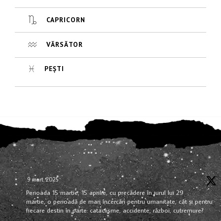
CAPRICORN
VĂRSĂTOR
PEȘTI
9 mart. 2025
Perioada 15 martie, 15 aprilie, cu precădere în jurul lui 29
martie, o perioadă de mari încercări pentru umanitate, cât și pentru
fiecare destin în parte: cataclisme, accidente, război, cutremure?