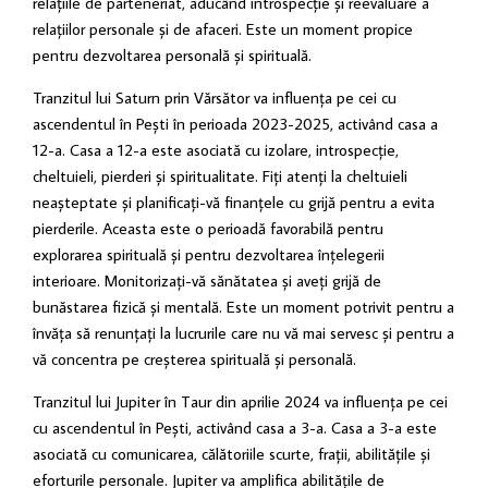
relațiile de parteneriat, aducând introspecție și reevaluare a
relațiilor personale și de afaceri. Este un moment propice
pentru dezvoltarea personală și spirituală.
Tranzitul lui Saturn prin Vărsător va influența pe cei cu
ascendentul în Pești în perioada 2023-2025, activând casa a
12-a. Casa a 12-a este asociată cu izolare, introspecție,
cheltuieli, pierderi și spiritualitate. Fiți atenți la cheltuieli
neașteptate și planificați-vă finanțele cu grijă pentru a evita
pierderile. Aceasta este o perioadă favorabilă pentru
explorarea spirituală și pentru dezvoltarea înțelegerii
interioare. Monitorizați-vă sănătatea și aveți grijă de
bunăstarea fizică și mentală. Este un moment potrivit pentru a
învăța să renunțați la lucrurile care nu vă mai servesc și pentru a
vă concentra pe creșterea spirituală și personală.
Tranzitul lui Jupiter în Taur din aprilie 2024 va influența pe cei
cu ascendentul în Pești, activând casa a 3-a. Casa a 3-a este
asociată cu comunicarea, călătoriile scurte, frații, abilitățile și
eforturile personale. Jupiter va amplifica abilitățile de